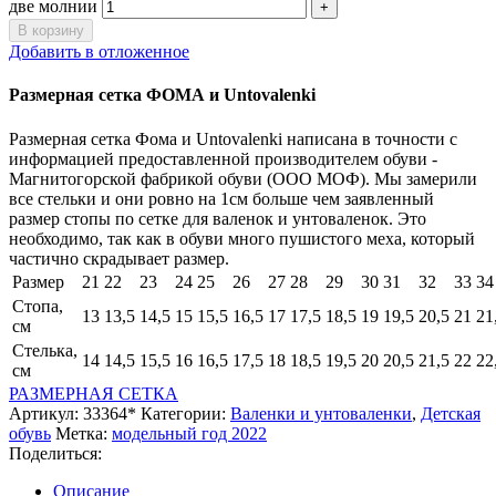
две молнии
В корзину
Добавить в отложенное
Размерная сетка ФОМА и Untovalenki
Размерная сетка Фома и Untovalenki написана в точности с
информацией предоставленной производителем обуви -
Магнитогорской фабрикой обуви (ООО МОФ). Мы замерили
все стельки и они ровно на 1см больше чем заявленный
размер стопы по сетке для валенок и унтоваленок. Это
необходимо, так как в обуви много пушистого меха, который
частично скрадывает размер.
Размер
21
22
23
24
25
26
27
28
29
30
31
32
33
34
Стопа,
13
13,5
14,5
15
15,5
16,5
17
17,5
18,5
19
19,5
20,5
21
21
см
Стелька,
14
14,5
15,5
16
16,5
17,5
18
18,5
19,5
20
20,5
21,5
22
22
см
РАЗМЕРНАЯ СЕТКА
Артикул:
33364*
Категории:
Валенки и унтоваленки
,
Детская
обувь
Метка:
модельный год 2022
Поделиться:
Описание