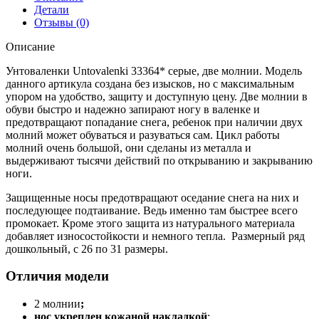
Детали
Отзывы (0)
Описание
Унтоваленки Untovalenki 33364* серые, две молнии. Модель
данного артикула создана без изысков, но с максимальным
упором на удобство, защиту и доступную цену. Две молнии в
обуви быстро и надежно запирают ногу в валенке и
предотвращают попадание снега, ребенок при наличии двух
молний может обуваться и разуваться сам. Цикл работы
молний очень большой, они сделаны из металла и
выдерживают тысячи действий по открыванию и закрыванию
ноги.
Защищенные носы предотвращают оседание снега на них и
последующее подтаивание. Ведь именно там быстрее всего
промокает. Кроме этого защита из натурального материала
добавляет износостойкости и немного тепла. Размерный ряд
дошкольный, с 26 по 31 размеры.
Отличия модели
2 молнии
;
нос укреплен кожаной накладкой
;