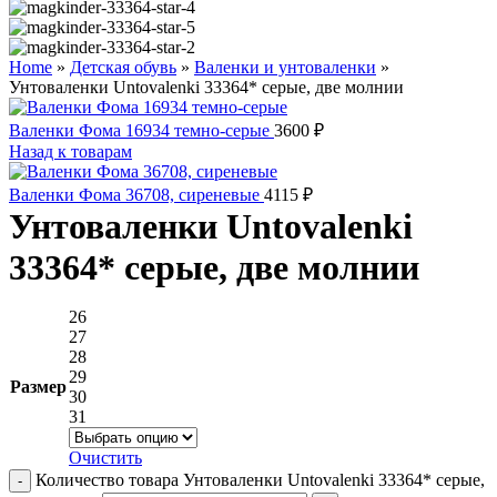
Home
»
Детская обувь
»
Валенки и унтоваленки
»
Унтоваленки Untovalenki 33364* серые, две молнии
Валенки Фома 16934 темно-серые
3600
₽
Назад к товарам
Валенки Фома 36708, сиреневые
4115
₽
Унтоваленки Untovalenki
33364* серые, две молнии
26
27
28
29
Размер
30
31
Очистить
Количество товара Унтоваленки Untovalenki 33364* серые,