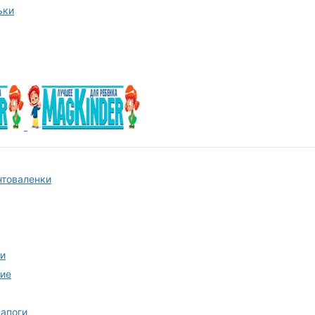
ьки
нтоваленки
и
ние
апоги