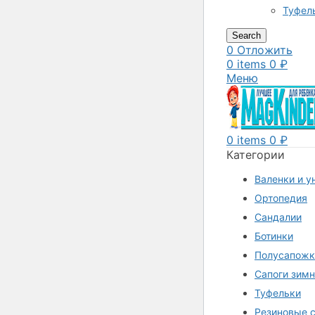
Туфел
Search
0
Отложить
0
items
0
₽
Меню
0
items
0
₽
Категории
Валенки и у
Ортопедия
Сандалии
Ботинки
Полусапожк
Сапоги зим
Туфельки
Резиновые с