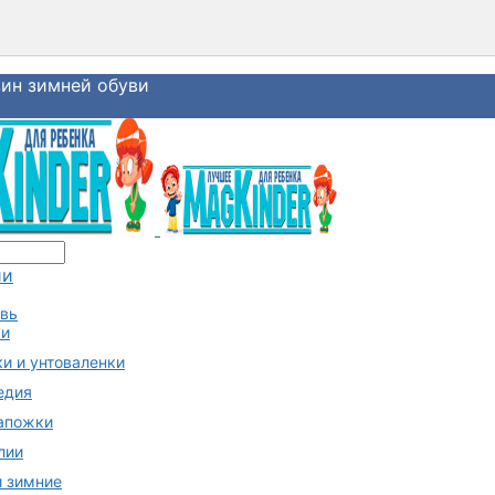
ин зимней обуви
ии
увь
ки
и и унтоваленки
едия
апожки
лии
и зимние