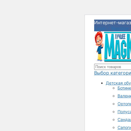
Интернет-магаз
Login / Register
Выбор категор
Детская об
Ботин
Валенк
Ортоп
Полус
Санда
Сапог