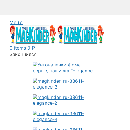
Меню
0
items
0
₽
Закончился