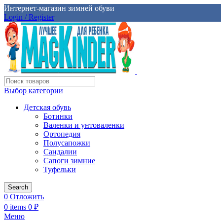
Интернет-магазин зимней обуви
Login / Register
Выбор категории
Детская обувь
Ботинки
Валенки и унтоваленки
Ортопедия
Полусапожки
Сандалии
Сапоги зимние
Туфельки
Search
0
Отложить
0
items
0
₽
Меню