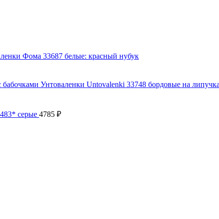
ленки Фома 33687 белые: красный нубук
Унтоваленки Untovalenki 33748 бордовые на липучк
483* серые
4785
₽