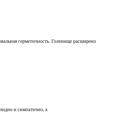
имальная герметичность. Голенище расширено
лидно и симпатично, а