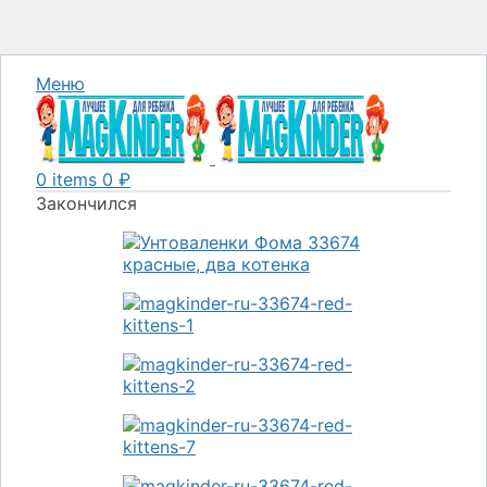
Меню
0
items
0
₽
Закончился