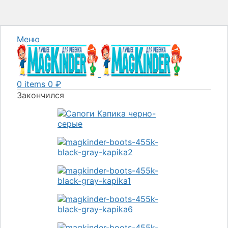
Меню
0
items
0
₽
Закончился